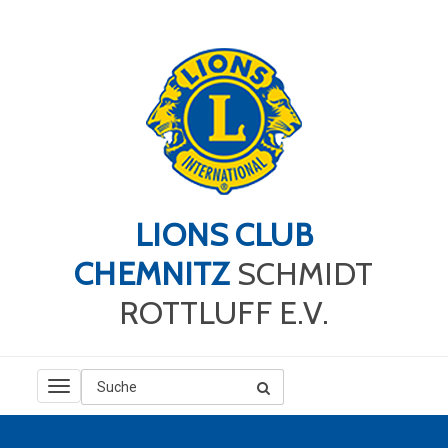
LIONS CLUB
CHEMNITZ
SCHMIDT
ROTTLUFF E.V.
TOGGLE
NAVIGATION