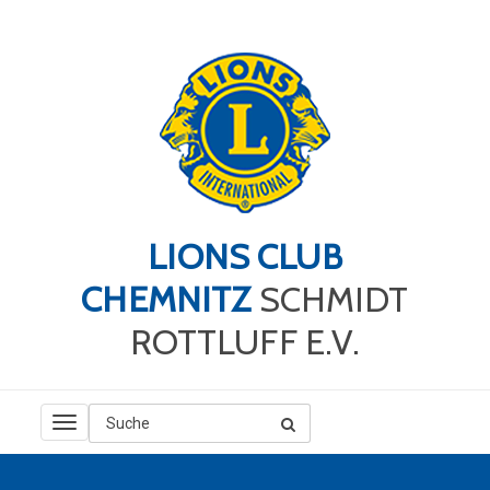
LIONS CLUB
CHEMNITZ
SCHMIDT
ROTTLUFF E.V.
TOGGLE
NAVIGATION