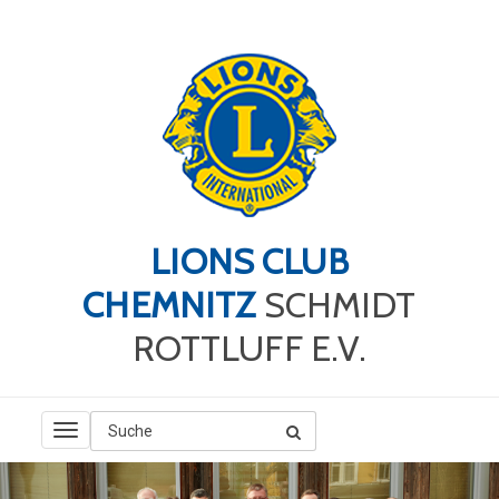
LIONS CLUB
CHEMNITZ
SCHMIDT
ROTTLUFF E.V.
TOGGLE
NAVIGATION