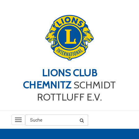
LIONS CLUB
CHEMNITZ
SCHMIDT
ROTTLUFF E.V.
TOGGLE
NAVIGATION